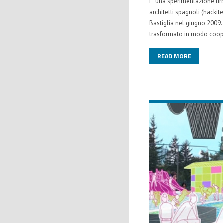
E’ una sperimentazione urb
architetti spagnoli (hackit
Bastiglia nel giugno 2009.
trasformato in modo coope
READ MORE