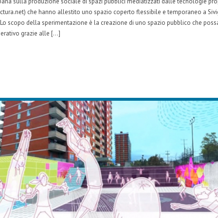
ana sulla produzione sociale di spazi pubblici mediatizzati dalle tecnologie pr
ectura.net) che hanno allestito uno spazio coperto flessibile e temporaneo a Sivigl
 Lo scopo della sperimentazione è la creazione di uno spazio pubblico che possa
rativo grazie alle […]