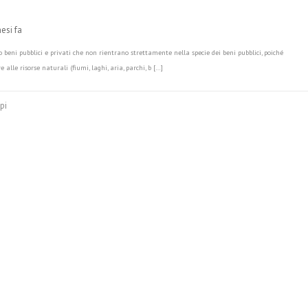
mesi fa
 beni pubblici e privati che non rientrano strettamente nella specie dei beni pubblici, poiché
e alle risorse naturali (fiumi, laghi, aria, parchi, b […]
pi