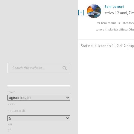
Beni comuni
[+]
attivo 12 anni, 7 
Per beni comuni si intendono
sono a titolarità diffusa. Oltr
Stai visualizzando 1 - 2 di 2 grup
trova
post
nell'arco di
km
of