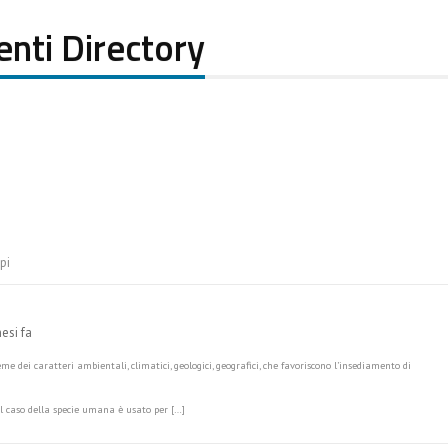
enti Directory
pi
mesi fa
eme dei caratteri ambientali, climatici, geologici, geografici, che favoriscono l’insediamento di
el caso della specie umana è usato per […]