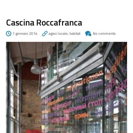
Cascina Roccafranca
1 gennaio 2014
agisci locale
,
habitat
No comments